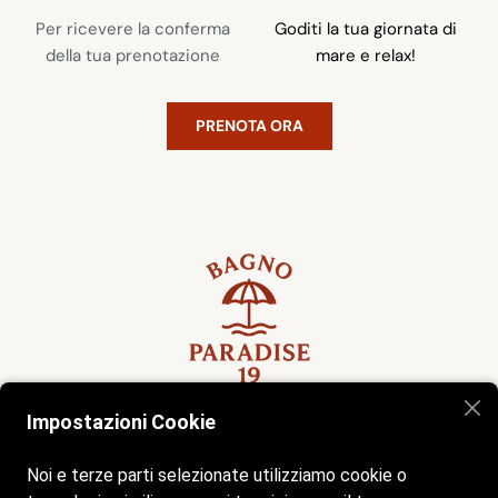
Per ricevere la conferma
Goditi la tua giornata di
della tua prenotazione
mare e relax!
PRENOTA ORA
Impostazioni Cookie
Home
Spiaggia
Servizi
Gallery
Contatti
Noi e terze parti selezionate utilizziamo cookie o
Siamo aperti tutti i giorni dalle 7:00 alle 19:30